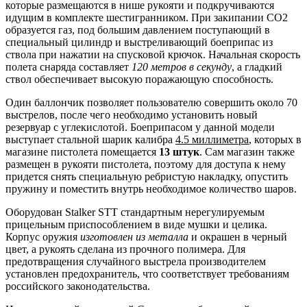
которые размещаются в нише рукояти и подкручиваются
идущим в комплекте шестигранником. При закипании CO2
образуется газ, под большим давлением поступающий в
специальный цилиндр и выстреливающий боеприпас из
ствола при нажатии на спусковой крючок. Начальная скорость
полета снаряда составляет
120 метров в секунду
, а гладкий
ствол обеспечивает высокую поражающую способность.
Один баллончик позволяет пользователю совершить около 70
выстрелов, после чего необходимо установить новый
резервуар с углекислотой. Боеприпасом у данной модели
выступает стальной шарик калибра
4.5 миллиметра
, которых в
магазине пистолета помещается
13 штук
. Сам магазин также
размещен в рукояти пистолета, поэтому для доступа к нему
придется снять специальную ребристую накладку, опустить
пружину и поместить внутрь необходимое количество шаров.
Оборудован Stalker STT стандартным нерегулируемым
прицельным приспособлением в виде мушки и целика.
Корпус оружия
изготовлен из металла
и окрашен в черный
цвет, а рукоять сделана из прочного полимера. Для
предотвращения случайного выстрела производителем
установлен предохранитель, что соответствует требованиям
российского законодательства.