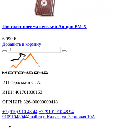
Пистолет пневматический Air gun PM-X
6 990 ₽
Добавить
в корзину
ИП Гераськин С. А.
ИНН: 401701838153
ОГРНИП: 326400000009418
+7 (910) 910 48 44
+7 (910) 910 48 94
9109104894@mail.ru
г. Калуга ул. Зерновая 10А