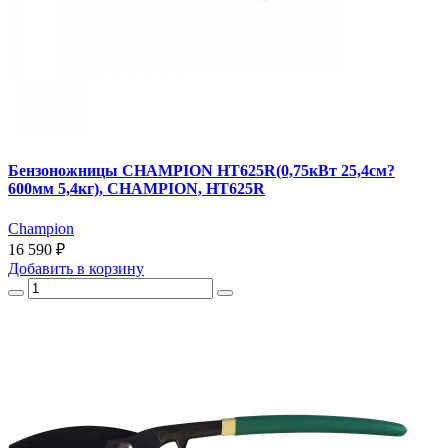
Бензоножницы CHAMPION HT625R(0,75кВт 25,4см?
600мм 5,4кг), CHAMPION, HT625R
Champion
16 590 ₽
Добавить
в корзину