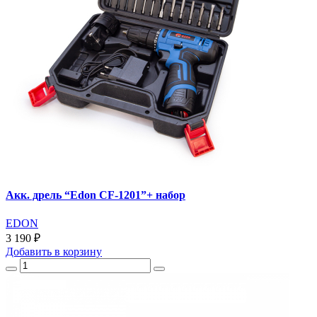
Акк. дрель “Edon CF-1201”+ набор
EDON
3 190 ₽
Добавить
в корзину