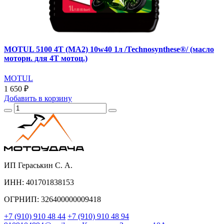
MOTUL 5100 4T (MA2) 10w40 1л /Technosynthese®/ (масло
моторн. для 4T мотоц.)
MOTUL
1 650 ₽
Добавить
в корзину
ИП Гераськин С. А.
ИНН: 401701838153
ОГРНИП: 326400000009418
+7 (910) 910 48 44
+7 (910) 910 48 94