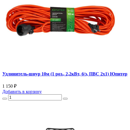
Удлинитель-шнур 10м (1 роз., 2,2кВт, б/з, ПВС 2х1) Юпитер
1 150 ₽
Добавить
в корзину