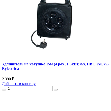
Удлинитель на катушке 15м (4 роз., 1.5кВт, б/з, ПВС 2х0,75)
Bylectrica
2 390 ₽
Добавить
в корзину