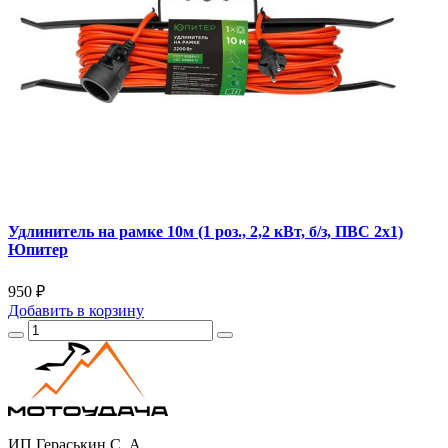
Удлинитель на рамке 10м (1 роз., 2,2 кВт, б/з, ПВС 2х1)
Юпитер
950 ₽
Добавить
в корзину
ИП Гераськин С. А.