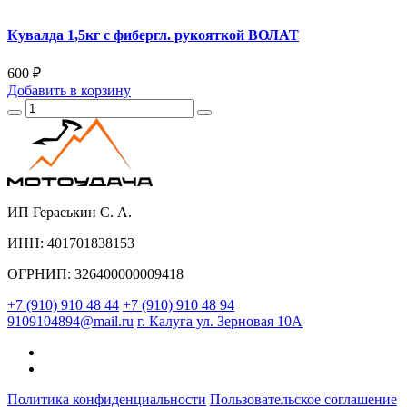
Кувалда 1,5кг с фибергл. рукояткой ВОЛАТ
600 ₽
Добавить
в корзину
ИП Гераськин С. А.
ИНН: 401701838153
ОГРНИП: 326400000009418
+7 (910) 910 48 44
+7 (910) 910 48 94
9109104894@mail.ru
г. Калуга ул. Зерновая 10А
Политика конфиденциальности
Пользовательское соглашение