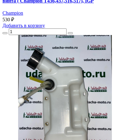
винта ( Champion T436,437,516,517), IGP
Champion
530 ₽
Добавить
в корзину