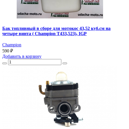
Бак топливный в сборе для мотокос 43,52 куб.см на
четыре винта ( Champion T433,523), IGP
Champion
590 ₽
Добавить
в корзину