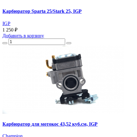
Карбюратор Sparta 25/Stark 25, IGP
IGP
1 250 ₽
Добавить
в корзину
Карбюратор для мотокос 43,52 куб.см, IGP
Champion