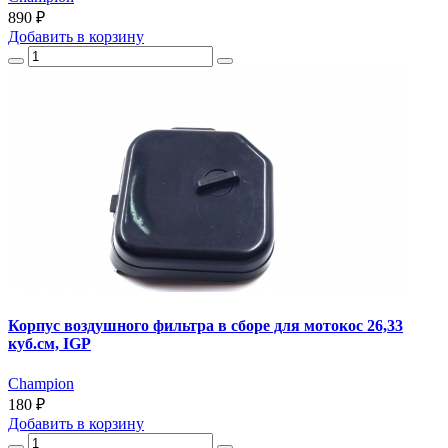
890 ₽
Добавить
в корзину
Корпус воздушного фильтра в сборе для мотокос 26,33
куб.см, IGP
Champion
180 ₽
Добавить
в корзину