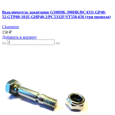
Выключатель зажигания G100HK-390HK/BC4311,GP40-
52,GTP80-101E,GHP40-2/PC5332F/ST556,656 (три провода)
Champion
150 ₽
Добавить
в корзину