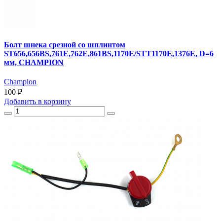
Болт шнека срезной со шплинтом
ST656,656BS,761Е,762E,861BS,1170E/STT1170E,1376Е, D=6
мм, CHAMPION
Champion
100 ₽
Добавить
в корзину