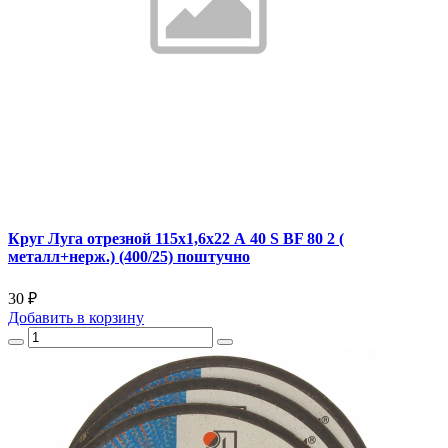
Круг Луга отрезной 115х1,6х22 А 40 S BF 80 2 (
металл+нерж.) (400/25) поштучно
30 ₽
Добавить
в корзину