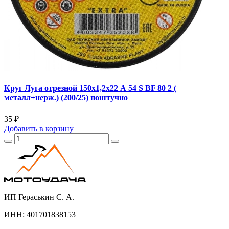
Круг Луга отрезной 150х1,2х22 А 54 S BF 80 2 (
металл+нерж.) (200/25) поштучно
35 ₽
Добавить
в корзину
ИП Гераськин С. А.
ИНН: 401701838153