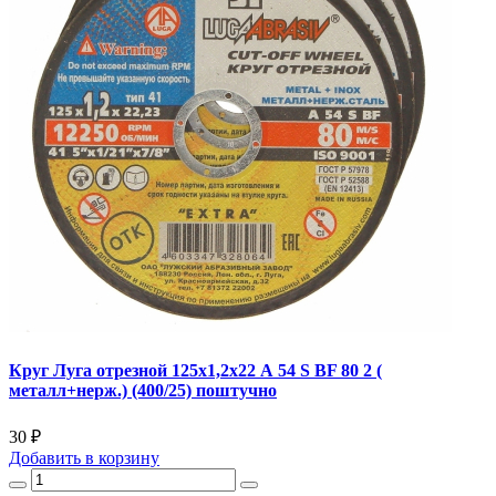
Круг Луга отрезной 125х1,2х22 А 54 S BF 80 2 (
металл+нерж.) (400/25) поштучно
30 ₽
Добавить
в корзину