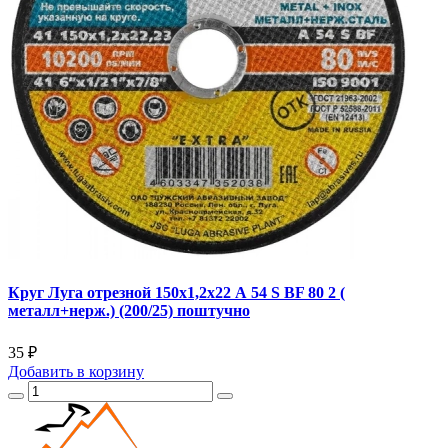
Круг Луга отрезной 150х1,2х22 А 54 S BF 80 2 (
металл+нерж.) (200/25) поштучно
35 ₽
Добавить
в корзину