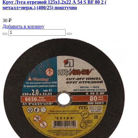
Круг Луга отрезной 125х1,2х22 А 54 S BF 80 2 (
металл+нерж.) (400/25) поштучно
30 ₽
Добавить
в корзину