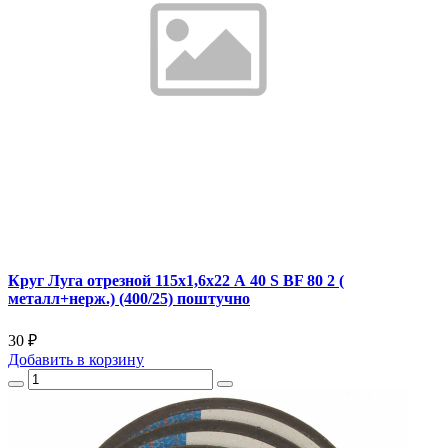
Круг Луга отрезной 115х1,6х22 А 40 S BF 80 2 (
металл+нерж.) (400/25) поштучно
30 ₽
Добавить
в корзину