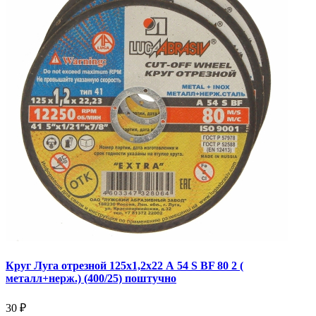
Круг Луга отрезной 125х1,2х22 А 54 S BF 80 2 (
металл+нерж.) (400/25) поштучно
30 ₽