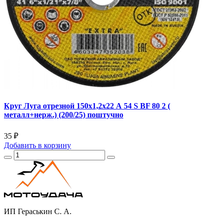
Круг Луга отрезной 150х1,2х22 А 54 S BF 80 2 (
металл+нерж.) (200/25) поштучно
35 ₽
Добавить
в корзину
ИП Гераськин С. А.