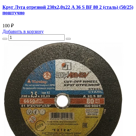
Круг Луга отрезной 230х2,0х22 A 36 S BF 80 2 (сталь) (50/25)
поштучно
100 ₽
Добавить
в корзину