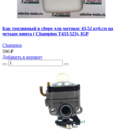
Бак топливный в сборе для мотокос 43,52 куб.см на
четыре винта ( Champion T433,523), IGP
Champion
590 ₽
Добавить
в корзину