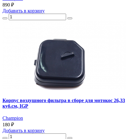
890 ₽
Добавить
в корзину
Корпус воздушного фильтра в сборе для мотокос 26,33
куб.см, IGP
Champion
180 ₽
Добавить
в корзину