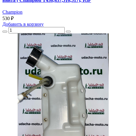
винта ( Champion T436,437,516,517), IGP
Champion
530 ₽
Добавить
в корзину