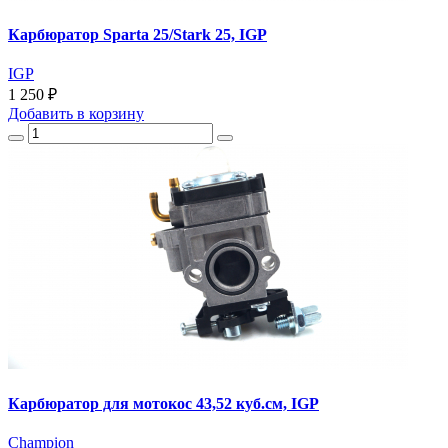
Карбюратор Sparta 25/Stark 25, IGP
IGP
1 250 ₽
Добавить
в корзину
Карбюратор для мотокос 43,52 куб.см, IGP
Champion