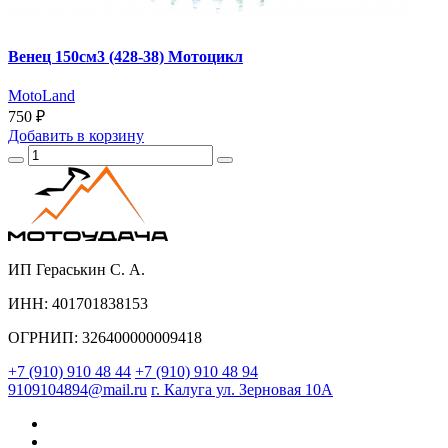
Венец 150см3 (428-38) Мотоцикл
MotoLand
750 ₽
Добавить
в корзину
ИП Гераськин С. А.
ИНН: 401701838153
ОГРНИП: 326400000009418
+7 (910) 910 48 44
+7 (910) 910 48 94
9109104894@mail.ru
г. Калуга ул. Зерновая 10А