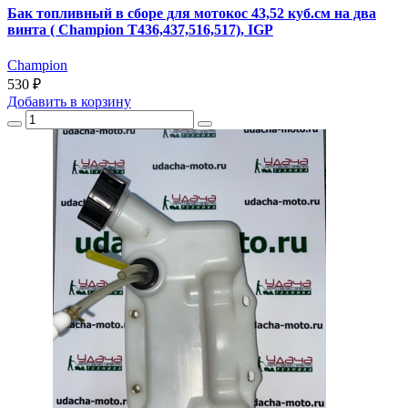
Бак топливный в сборе для мотокос 43,52 куб.см на два
винта ( Champion T436,437,516,517), IGP
Champion
530 ₽
Добавить
в корзину