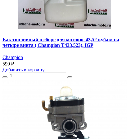
Бак топливный в сборе для мотокос 43,52 куб.см на
четыре винта ( Champion T433,523), IGP
Champion
590 ₽
Добавить
в корзину