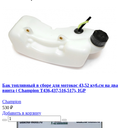
Бак топливный в сборе для мотокос 43,52 куб.см на два
винта ( Champion T436,437,516,517), IGP
Champion
530 ₽
Добавить
в корзину