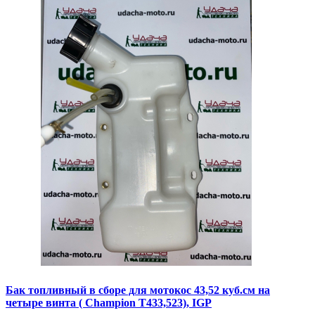
Бак топливный в сборе для мотокос 43,52 куб.см на
четыре винта ( Champion T433,523), IGP