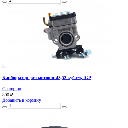
Карбюратор для мотокос 43,52 куб.см, IGP
Champion
890 ₽
Добавить
в корзину