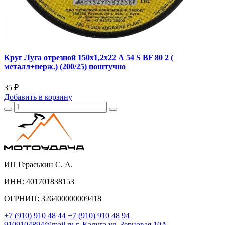
Круг Луга отрезной 150х1,2х22 А 54 S BF 80 2 (
металл+нерж.) (200/25) поштучно
35 ₽
Добавить
в корзину
ИП Гераськин С. А.
ИНН: 401701838153
ОГРНИП: 326400000009418
+7 (910) 910 48 44
+7 (910) 910 48 94
9109104894@mail.ru
г. Калуга ул. Зерновая 10А