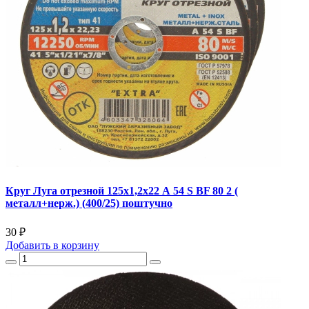
Круг Луга отрезной 125х1,2х22 А 54 S BF 80 2 (
металл+нерж.) (400/25) поштучно
30 ₽
Добавить
в корзину