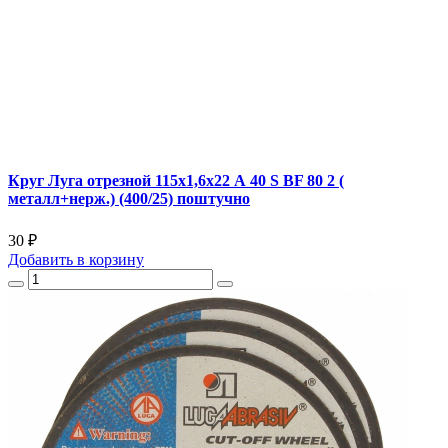
Круг Луга отрезной 115х1,6х22 А 40 S BF 80 2 (
металл+нерж.) (400/25) поштучно
30 ₽
Добавить
в корзину