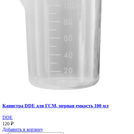
Канистра DDE для ГСМ, мерная емкость 100 мл
DDE
120 ₽
Добавить
в корзину