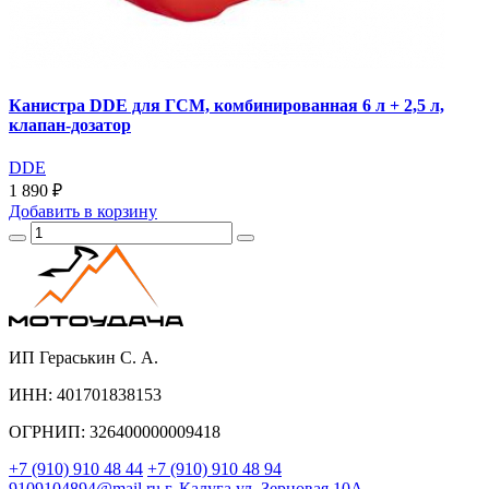
Канистра DDE для ГСМ, комбинированная 6 л + 2,5 л,
клапан-дозатор
DDE
1 890 ₽
Добавить
в корзину
ИП Гераськин С. А.
ИНН: 401701838153
ОГРНИП: 326400000009418
+7 (910) 910 48 44
+7 (910) 910 48 94
9109104894@mail.ru
г. Калуга ул. Зерновая 10А