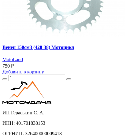
Венец 150см3 (428-38) Мотоцикл
MotoLand
750 ₽
Добавить
в корзину
ИП Гераськин С. А.
ИНН: 401701838153
ОГРНИП: 326400000009418