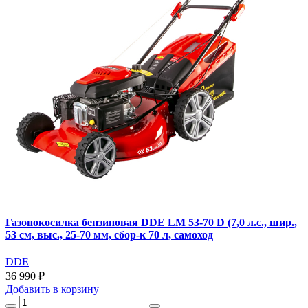
Газонокосилка бензиновая DDE LM 53-70 D (7,0 л.с., шир.,
53 см, выс., 25-70 мм, сбор-к 70 л, самоход
DDE
36 990 ₽
Добавить
в корзину