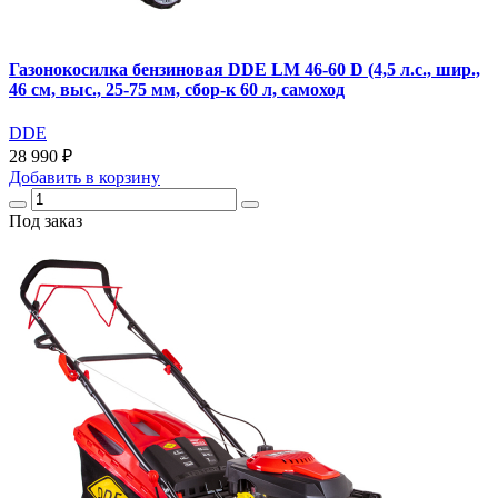
Газонокосилка бензиновая DDE LM 46-60 D (4,5 л.с., шир.,
46 см, выс., 25-75 мм, сбор-к 60 л, самоход
DDE
28 990 ₽
Добавить
в корзину
Под заказ