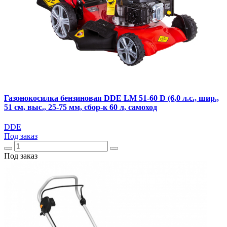
Газонокосилка бензиновая DDE LM 51-60 D (6,0 л.с., шир.,
51 см, выс., 25-75 мм, сбор-к 60 л, самоход
DDE
Под заказ
Под заказ