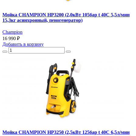
Мойка CHAMPION HP3200 (2,0кВт 105бар t 40С 5,5л/мин
15,3кг асинхронный, пеногенератор)
Champion
16 990 ₽
Добавить
в корзину
Мойка CHAMPION HP3250 (2,5кВт 125бар t 40С 6,5л/мин