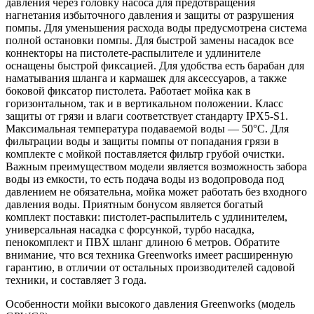
давления через головку насоса для предотвращения
нагнетания избыточного давления и защиты от разрушения
помпы. Для уменьшения расхода воды предусмотрена система
полной остановки помпы. Для быстрой замены насадок все
коннекторы на пистолете-распылителе и удлинителе
оснащены быстрой фиксацией. Для удобства есть барабан для
наматывания шланга и кармашек для аксессуаров, а также
боковой фиксатор пистолета. Работает мойка как в
горизонтальном, так и в вертикальном положении. Класс
защиты от грязи и влаги соответствует стандарту IPX5-S1.
Максимальная температура подаваемой воды — 50°С. Для
фильтрации воды и защиты помпы от попадания грязи в
комплекте с мойкой поставляется фильтр грубой очистки.
Важным преимуществом модели является возможность забора
воды из емкости, то есть подача воды из водопровода под
давлением не обязательна, мойка может работать без входного
давления воды. Приятным бонусом является богатый
комплект поставки: пистолет-распылитель с удлинителем,
универсальная насадка с форсункой, турбо насадка,
пенокомплект и ПВХ шланг длиною 6 метров. Обратите
внимание, что вся техника Greenworks имеет расширенную
гарантию, в отличии от остальных производителей садовой
техники, и составляет 3 года.
Особенности мойки высокого давления Greenworks (модель