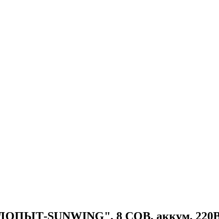
ПЫТ-SUNWING", 8 СОВ, аккум. 220В/