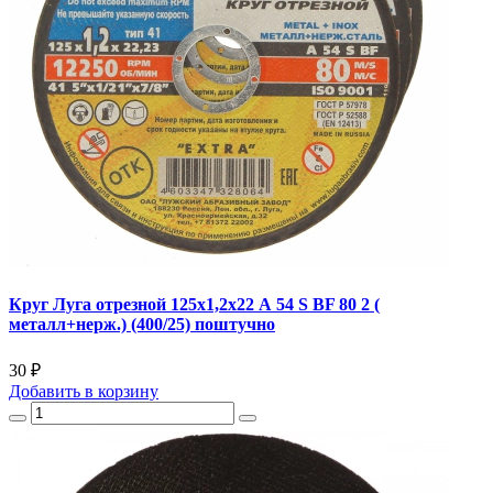
Круг Луга отрезной 125х1,2х22 А 54 S BF 80 2 (
металл+нерж.) (400/25) поштучно
30 ₽
Добавить
в корзину