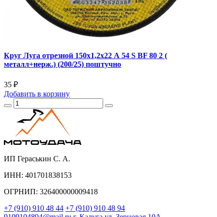
Круг Луга отрезной 150х1,2х22 А 54 S BF 80 2 (
металл+нерж.) (200/25) поштучно
35 ₽
Добавить
в корзину
ИП Гераськин С. А.
ИНН: 401701838153
ОГРНИП: 326400000009418
+7 (910) 910 48 44
+7 (910) 910 48 94
9109104894@mail.ru
г. Калуга ул. Зерновая 10А