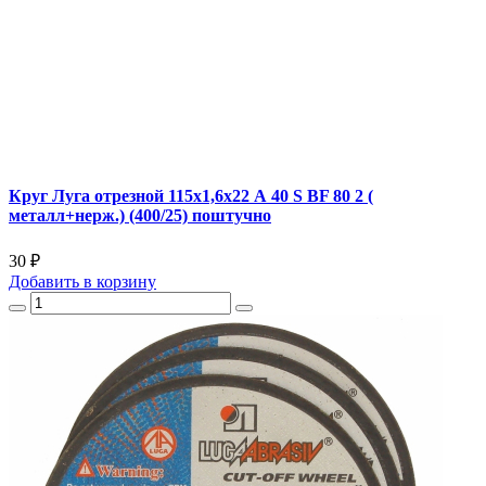
Круг Луга отрезной 115х1,6х22 А 40 S BF 80 2 (
металл+нерж.) (400/25) поштучно
30 ₽
Добавить
в корзину