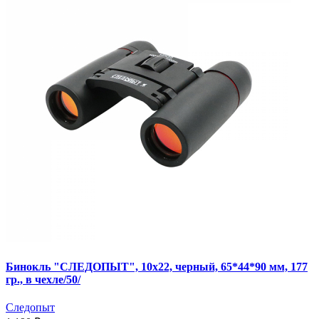
Бинокль "СЛЕДОПЫТ", 10х22, черный, 65*44*90 мм, 177
гр., в чехле/50/
Следопыт