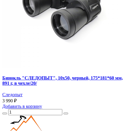
Бинокль "СЛЕДОПЫТ", 10х50, черный, 175*181*60 мм,
891 г, в чехле/20/
Следопыт
3 990 ₽
Добавить
в корзину